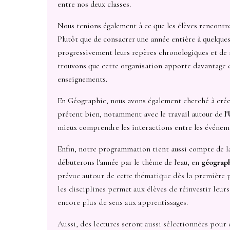
entre nos deux classes.
Nous tenions également à ce que les élèves rencontr
Plutôt que de consacrer une année entière à quelque
progressivement leurs repères chronologiques et de m
trouvons que cette organisation apporte davantage de
enseignements.
En Géographie, nous avons également cherché à créer
prêtent bien, notamment avec le travail autour de
l
mieux comprendre les interactions entre les événeme
Enfin, notre programmation tient aussi compte de la v
débuterons l'année par le thème de
l'eau, en
géograp
prévue autour de cette thématique dès la première p
les disciplines permet aux élèves de réinvestir leur
encore plus de sens aux apprentissages.
Aussi, des lectures seront aussi sélectionnées pour