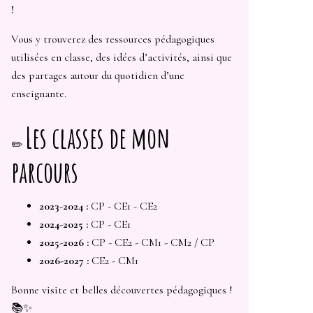
!
Vous y trouverez des ressources pédagogiques
utilisées en classe, des idées d’activités, ainsi que
des partages autour du quotidien d’une
enseignante.
Les classes de mon
✏️
parcours
2023-2024 :
CP - CE1 - CE2
2024-2025 :
CP - CE1
2025-2026 :
CP - CE2 - CM1 - CM2 / CP
2026-2027 :
CE2 - CM1
Bonne visite et belles découvertes pédagogiques !
📚✨