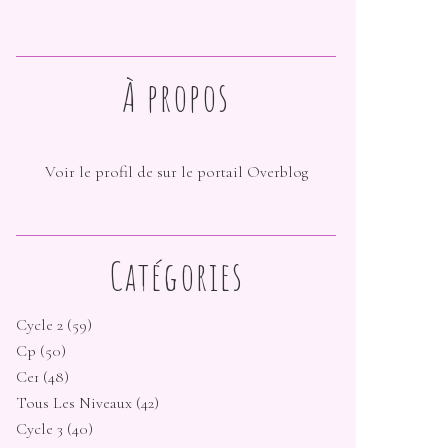
À propos
Voir le profil de
sur le portail Overblog
Catégories
Cycle 2
(59)
Cp
(50)
Ce1
(48)
Tous Les Niveaux
(42)
Cycle 3
(40)