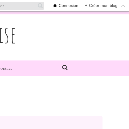
Connexion
+
Créer mon blog
ise
ontact