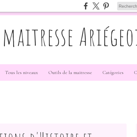
 maitresse Ariégeo
Tous les niveaux
Outils de la maitresse
Catégories
C