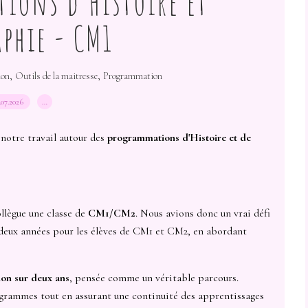
ions d'Histoire et
phie - CM1
,
,
ion
Outils de la maitresse
Programmation
.07.2026
…
notre travail autour des
programmations d'Histoire et de
llègue une classe de
CM1/CM2
. Nous avions donc un vrai défi
r deux années pour les élèves de CM1 et CM2, en abordant
on sur deux ans
, pensée comme un véritable parcours.
rogrammes tout en assurant une continuité des apprentissages