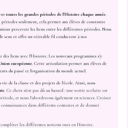
ent
toutes les grandes périodes de l'Histoire chaque année
.
s périodes seulement, cela permet aux élèves de construire
ieux percevoir les liens entre les différentes périodes. Nous
 sens et offre un véritable fil conducteur à nos
 des liens avec l'Histoire. Les nouveaux programmes s'y
'Union européenne
. Cette articulation permet aux élèves de
nts du passé et l'organisation du monde actuel.
ie de la classe et des projets de l'école. Ainsi, nous
hie
. Ce choix n'est pas dû au hasard : une sortie scolaire est
ériode, et nous l'aborderons également en sciences. Croiser
s connaissances dans différents contextes et de donner
 compléter les différentes notions vues en Histoire.