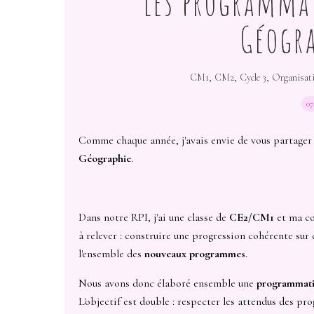
Les programmat
Géogra
,
,
,
CM1
CM2
Cycle 3
Organisat
07
Comme chaque année, j'avais envie de vous partager 
Géographie
.
Dans notre RPI, j'ai une classe de
CE2/CM1
et ma co
à relever : construire une progression cohérente su
l'ensemble des
nouveaux programmes
.
Nous avons donc élaboré ensemble une
programmati
L'objectif est double : respecter les attendus des p