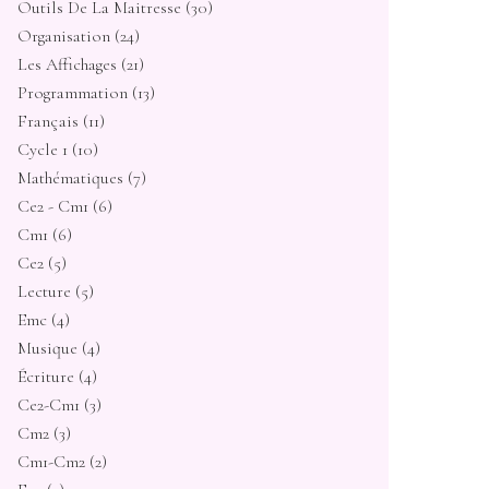
Outils De La Maitresse
(30)
Organisation
(24)
Les Affichages
(21)
Programmation
(13)
Français
(11)
Cycle 1
(10)
Mathématiques
(7)
Ce2 - Cm1
(6)
Cm1
(6)
Ce2
(5)
Lecture
(5)
Emc
(4)
Musique
(4)
Écriture
(4)
Ce2-Cm1
(3)
Cm2
(3)
Cm1-Cm2
(2)